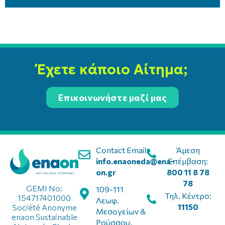
Έχετε κάποιο Αίτημα;
Επικοινωνήστε μαζί μας
Contact Email:
Άμεση
info.enaoneda@ena-
Επέμβαση:
on.gr
800 11 8 78
78
GEMI No:
109-111
Τηλ. Κέντρο:
154717401000
Λεωφ.
11150
Société Anonyme
Μεσογείων &
enaon Sustainable
Ρούσσου,