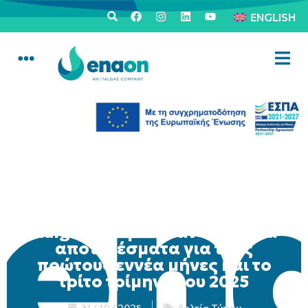
ENGLISH
Italgas: Εγκρίθηκαν τα ενιαία
αποτελέσματα για τους
πρώτους εννέα μήνες και το
τρίτο τρίμηνο του 2025
31 / 10 / 2025
Δελτία Τύπου