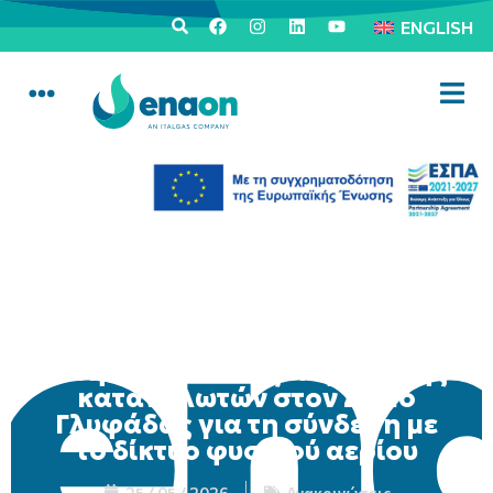
ENGLISH
Κινητή μονάδα εξυπηρέτησης
καταναλωτών στον Δήμο
Γλυφάδας για τη σύνδεση με
το δίκτυο φυσικού αερίου
25 / 05 / 2026
Ανακοινώσεις