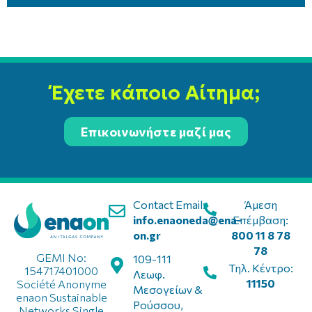
Έχετε κάποιο Αίτημα;
Επικοινωνήστε μαζί μας
Contact Email:
Άμεση
info.enaoneda@ena-
Επέμβαση:
on.gr
800 11 8 78
78
GEMI No:
109-111
Τηλ. Κέντρο:
154717401000
Λεωφ.
11150
Société Anonyme
Μεσογείων &
enaon Sustainable
Ρούσσου,
Networks Single