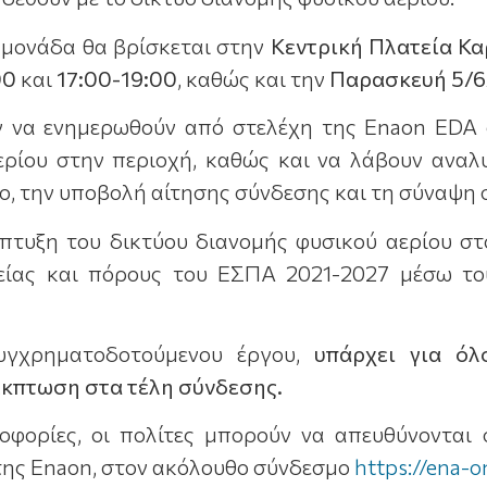
ή μονάδα θα βρίσκεται στην
Κεντρική Πλατεία Κ
00
και
17:00-19:00
, καθώς και την
Παρασκευή 5/6
ν να ενημερωθούν από στελέχη της Enaon EDA 
ερίου στην περιοχή, καθώς και να λάβουν αναλυ
υο, την υποβολή αίτησης σύνδεσης και τη σύναψη
άπτυξη του δικτύου διανομής φυσικού αερίου σ
είας και πόρους του ΕΣΠΑ 2021-2027 μέσω τ
υγχρηματοδοτούμενου έργου,
υπάρχει για όλ
κπτωση στα τέλη σύνδεσης.
οφορίες, οι πολίτες μπορούν να απευθύνοντα
της Enaon, στον ακόλουθο σύνδεσμο
https://ena-