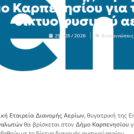
ο Καρπενησίου για 
δίκτυο φυσικού α
29 / 05 / 2026
Ανακοινώσεις
ική Εταιρεία Διανομής Αερίων,
θυγατρική της E
ναλωτών
θα βρίσκεται στον
Δήμο
Καρπενησίου
γ
δεθούν με το δίκτυο διανομής φυσικού αερίου.