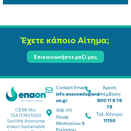
Έχετε κάποιο Αίτημα;
Επικοινωνήστε μαζί μας
Contact Email:
Άμεση
info.enaoneda@ena-
Επέμβαση:
on.gr
800 11 8 78
78
GEMI No:
109-111
Τηλ. Κέντρο:
154717401000
Λεωφ.
11150
Société Anonyme
Μεσογείων &
enaon Sustainable
Ρούσσου,