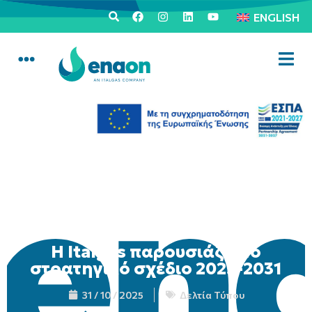
ENGLISH
Η Italgas παρουσιάζει το
στρατηγικό σχέδιο 2025-2031
31 / 10 / 2025
Δελτία Τύπου